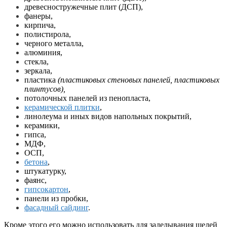
древесностружечные плит (ДСП),
фанеры,
кирпича,
полистирола,
черного металла,
алюминия,
стекла,
зеркала,
пластика
(пластиковых стеновых панелей, пластиковых
плинтусов),
потолочных панелей из пенопласта,
керамической плитки
,
линолеума и иных видов напольных покрытий,
керамики,
гипса,
МДФ,
ОСП,
бетона
,
штукатурку,
фаянс,
гипсокартон
,
панели из пробки,
фасадный сайдинг
.
Кроме этого его можно использовать для заделывания щелей