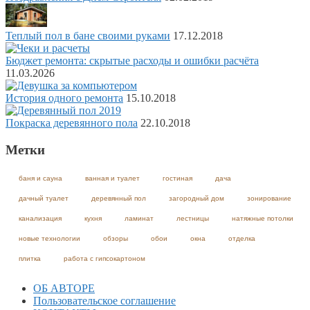
Теплый пол в бане своими руками
17.12.2018
Бюджет ремонта: скрытые расходы и ошибки расчёта
11.03.2026
История одного ремонта
15.10.2018
Покраска деревянного пола
22.10.2018
Метки
баня и сауна
ванная и туалет
гостиная
дача
дачный туалет
деревянный пол
загородный дом
зонирование
канализация
кухня
ламинат
лестницы
натяжные потолки
новые технологии
обзоры
обои
окна
отделка
плитка
работа с гипсокартоном
ОБ АВТОРЕ
Пользовательское соглашение